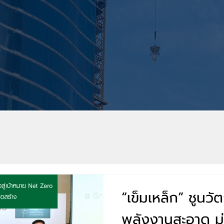
“เข็มเหล็ก” ชูนว
พลังงานสะอาด มุ่