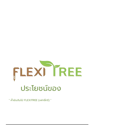
ประโยชน์ของ
" ค้ำยันต้นไม้ FLEXITREE (เฟกซี่ทรี) "